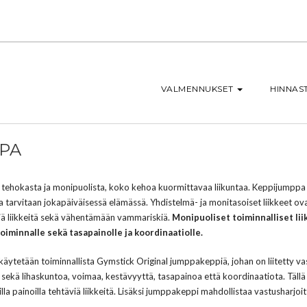
VALMENNUKSET
HINNAS
PA
ehokasta ja monipuolista, koko kehoa kuormittavaa liikuntaa. Keppijumppa on t
oita tarvitaan jokapäiväisessä elämässä. Yhdistelmä- ja monitasoiset liikkeet 
iä liikkeitä sekä vähentämään vammariskiä.
Monipuoliset toiminnalliset lii
toiminnalle sekä tasapainolle ja koordinaatiolle.
käytetään toiminnallista Gymstick Original jumppakeppiä, johan on liitetty va
 sekä lihaskuntoa, voimaa, kestävyyttä, tasapainoa että koordinaatiota. Täl
lla painoilla tehtäviä liikkeitä. Lisäksi jumppakeppi mahdollistaa vastusharjoi