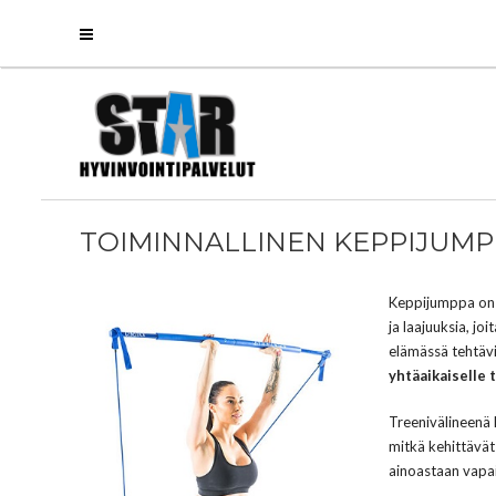
TOIMINNALLINEN KEPPIJUMP
Keppiju
mppa on t
ja laajuuksia, j
elämässä tehtäv
yhtäaikaiselle 
Treenivälineenä 
mitkä kehittävät
ainoastaan vapai