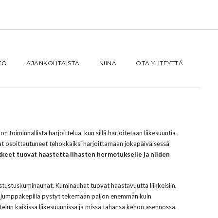
TO
AJANKOHTAISTA
NIINA
OTA YHTEYTTÄ
oiminnallista harjoittelua, kun sillä harjoitetaan liikesuuntia-
ovat osoittautuneet tehokkaiksi harjoittamaan jokapäiväisessä
kkeet tuovat haastetta lihasten hermotukselle ja niiden
stustuskuminauhat. Kuminauhat tuovat haastavuutta liikkeisiin,
lä jumppakepillä pystyt tekemään paljon enemmän kuin
ttelun kaikissa liikesuunnissa ja missä tahansa kehon asennossa.