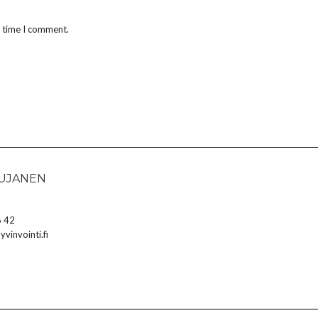
t time I comment.
HUJANEN
 42
vinvointi.fi