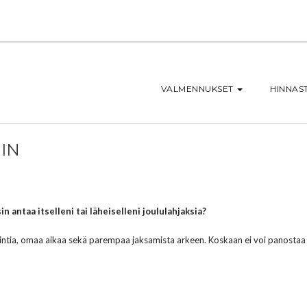
VALMENNUKSET
HINNAS
IN
in antaa itselleni tai läheiselleni joululahjaksia?
ntia, omaa aikaa sekä parempaa jaksamista arkeen. Koskaan ei voi panostaa 