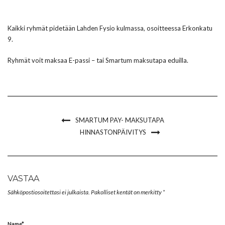
Kaikki ryhmät pidetään Lahden Fysio kulmassa, osoitteessa Erkonkatu
9.
Ryhmät voit maksaa E-passi – tai Smartum maksutapa eduilla.
SMARTUM PAY- MAKSUTAPA
HINNASTONPÄIVITYS
VASTAA
Sähköpostiosoitettasi ei julkaista.
Pakolliset kentät on merkitty
*
Name
*