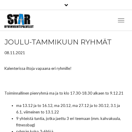
Toggl
Naviga
JOULU-TAMMIKUUN RYHMÄT
08.11.2021
Kalenterissa iltoja vapaana eri ryhmille!
Toiminnallinen pienryhmä ma ja to klo 17.30-18.30 alkaen to 9.12.21
ma 13.12 ja to 16.12, ma 20.12, ma 27.12 ja to 30.12, 3.1 ja
6.1, viimeinen to 13.1.22
9 yhteistä tuntia, jotka jaettu 3 eri teemaan (mm. kahvakuula,
fitnessbag)
ryhmän koko 3-6hlöä