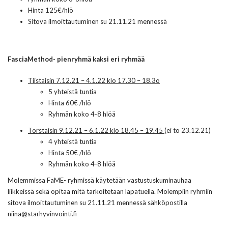
Hinta 125€/hlö
Sitova ilmoittautuminen su 21.11.21 mennessä
FasciaMethod- pienryhmä kaksi eri ryhmää
Tiistaisin 7.12.21 – 4.1.22 klo 17.30 – 18.3o
5 yhteistä tuntia
Hinta 60€ /hlö
Ryhmän koko 4-8 hlöä
T
orstaisin 9.12.21 – 6.1.22 klo 18.45 – 19.45
(ei to 23.12.21)
4 yhteistä tuntia
Hinta 50€ /hlö
Ryhmän koko 4-8 hlöä
Molemmissa FaME- ryhmissä käytetään vastustuskuminauhaa
liikkeissä sekä opitaa mitä tarkoitetaan lapatuella. Molempiin ryhmiin
sitova ilmoittautuminen su 21.11.21 mennessä sähköpostilla
niina@starhyvinvointi.fi